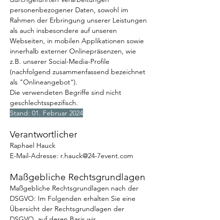
personenbezogener Daten, sowohl im
Rahmen der Erbringung unserer Leistungen
als auch insbesondere auf unseren
Webseiten, in mobilen Applikationen sowie
innerhalb externer Onlinepräsenzen, wie
z.B. unserer Social-Media-Profile
(nachfolgend zusammenfassend bezeichnet
als "Onlineangebot“).
Die verwendeten Begriffe sind nicht
geschlechtsspezifisch.
Stand: 01. Februar 2024
Verantwortlich
er
Raphael Hauck
E-Mail-Adresse:
r.hauck@24-7event.com
Maß
gebliche Rechtsgrun
dlagen
Maßgebliche Rechtsgrundlagen nach der
DSGVO: Im Folgenden erhalten Sie eine
Übersicht der Rechtsgrundlagen der
DSGVO, auf deren Basis wir